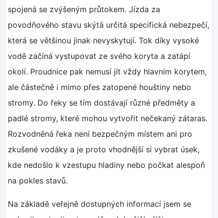
spojená se zvýšeným průtokem. Jízda za
povodňového stavu skýtá určitá specifická nebezpečí,
která se většinou jinak nevyskytují. Tok díky vysoké
vodě začíná vystupovat ze svého koryta a zatápí
okolí. Proudnice pak nemusí jít vždy hlavním korytem,
ale částečně i mimo přes zatopené houštiny nebo
stromy. Do řeky se tím dostávají různé předměty a
padlé stromy, které mohou vytvořit nečekaný zátaras.
Rozvodněná řeka není bezpečným místem ani pro
zkušené vodáky a je proto vhodnější si vybrat úsek,
kde nedošlo k vzestupu hladiny nebo počkat alespoň
na pokles stavů.
Na základě veřejně dostupných informací jsem se