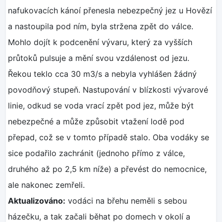
nafukovacích kánoí přenesla nebezpečný jez u Hovězí
a nastoupila pod ním, byla stržena zpět do válce.
Mohlo dojít k podcenění vývaru, který za vyšších
průtoků pulsuje a mění svou vzdálenost od jezu.
Řekou teklo cca 30 m3/s a nebyla vyhlášen žádný
povodňový stupeň. Nastupování v blízkosti vývarové
linie, odkud se voda vrací zpět pod jez, může být
nebezpečné a může způsobit vtažení lodě pod
přepad, což se v tomto případě stalo. Oba vodáky se
sice podařilo zachránit (jednoho přímo z válce,
druhého až po 2,5 km níže) a převést do nemocnice,
ale nakonec zemřeli.
Aktualizováno:
vodáci na břehu neměli s sebou
házečku, a tak začali běhat po domech v okolí a