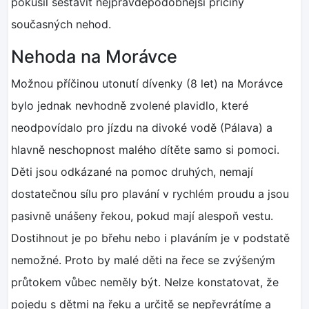
pokusil sestavit nejpravděpodobnější příčiny
současných nehod.
Nehoda na Morávce
Možnou příčinou utonutí dívenky (8 let) na Morávce
bylo jednak nevhodně zvolené plavidlo, které
neodpovídalo pro jízdu na divoké vodě (Pálava) a
hlavně neschopnost malého dítěte samo si pomoci.
Děti jsou odkázané na pomoc druhých, nemají
dostatečnou sílu pro plavání v rychlém proudu a jsou
pasivně unášeny řekou, pokud mají alespoň vestu.
Dostihnout je po břehu nebo i plaváním je v podstatě
nemožné. Proto by malé děti na řece se zvýšeným
průtokem vůbec neměly být. Nelze konstatovat, že
pojedu s dětmi na řeku a určitě se nepřevrátíme a