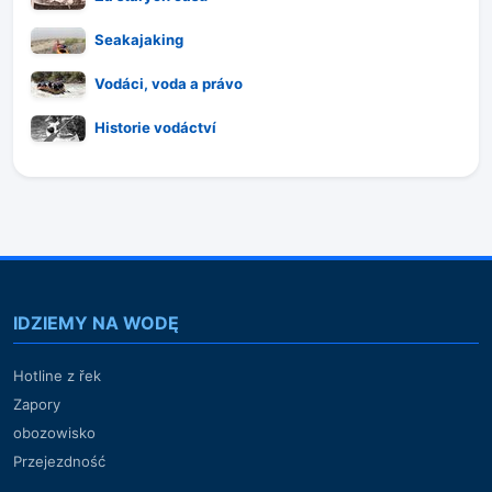
Seakajaking
Vodáci, voda a právo
Historie vodáctví
IDZIEMY NA WODĘ
Hotline z řek
Zapory
obozowisko
Przejezdność