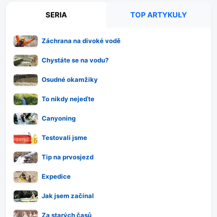
SERIA
TOP ARTYKUŁY
Záchrana na divoké vodě
Chystáte se na vodu?
Osudné okamžiky
To nikdy nejeďte
Canyoning
Testovali jsme
Tip na prvosjezd
Expedice
Jak jsem začínal
Za starých časů