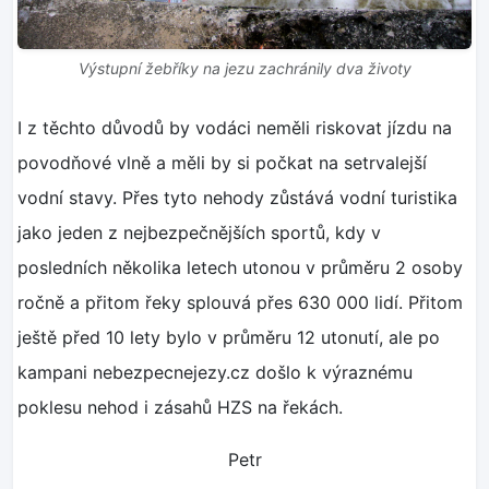
Výstupní žebříky na jezu zachránily dva životy
I z těchto důvodů by vodáci neměli riskovat jízdu na
povodňové vlně a měli by si počkat na setrvalejší
vodní stavy. Přes tyto nehody zůstává vodní turistika
jako jeden z nejbezpečnějších sportů, kdy v
posledních několika letech utonou v průměru 2 osoby
ročně a přitom řeky splouvá přes 630 000 lidí. Přitom
ještě před 10 lety bylo v průměru 12 utonutí, ale po
kampani nebezpecnejezy.cz došlo k výraznému
poklesu nehod i zásahů HZS na řekách.
Petr