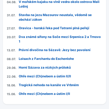
V mořském kajaku na vlně vedra okolo ostrova Mali
04.08.
Lošinj
Stavba na jezu Mazourov neustala, vědomě se
31.07.
obchází zákon
Oravica - horská řeka pod Tatrami plná peřejí
27.07.
Dva známé sifony na Soče mezi Srpenica 2 a Trnovo
20.07.
1
Právní divočina na Sázavě: Jezy bez povolení
13.07.
Loisach z Farchantu do Eschenlohe
08.07.
Horní Sázava za nízkých průtoků
29.06.
Ohře mezi (Ch)nebem a ústím II/II
22.06.
Tragická nehoda na kanále ve Vrbném
18.06.
Ohře mezi (Ch)nebem a ústím I/II
15.06.