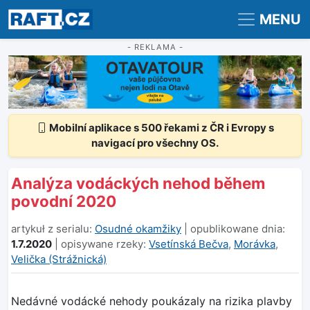
Registrace
Přihlášení
MENU
- REKLAMA -
Mobilní aplikace s 500 řekami z ČR i Evropy s
navigací pro všechny OS.
Analýza vodáckých nehod během
povodní 2020
artykuł z serialu:
Osudné okamžiky
| opublikowane dnia:
1.7.2020
| opisywane rzeky:
Vsetínská Bečva
,
Morávka
,
Velička (Strážnická)
Nedávné vodácké nehody poukázaly na rizika plavby