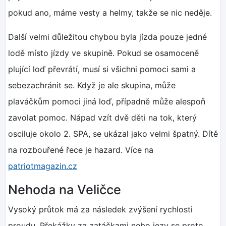
pokud ano, máme vesty a helmy, takže se nic neděje.
Další velmi důležitou chybou byla jízda pouze jedné
lodě místo jízdy ve skupině. Pokud se osamoceně
plující loď převrátí, musí si všichni pomoci sami a
sebezachránit se. Když je ale skupina, může
plaváčkům pomoci jiná loď, případně může alespoň
zavolat pomoc. Nápad vzít dvě děti na tok, který
osciluje okolo 2. SPA, se ukázal jako velmi špatný. Dítě
na rozbouřené řece je hazard. Více na
patriotmagazin.cz
Nehoda na Veličce
Vysoký průtok má za následek zvýšení rychlosti
proudu. Překážky za zatáčkami nebo jezy se proto