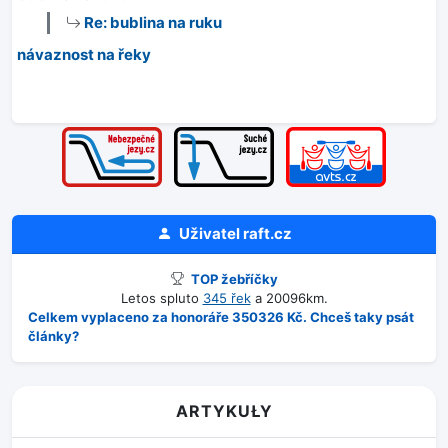
Re: bublina na ruku
návaznost na řeky
Uživatel
raft.cz
TOP žebříčky
Letos spluto
345 řek
a 20096km.
Celkem vyplaceno za honoráře 350326 Kč. Chceš taky psát
články?
ARTYKUŁY