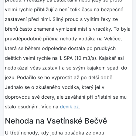
velmi rychle přibližují a není tolik času na bezpečné
zastavení před nimi. Silný proud s vylitím řeky ze
břehů často znamená vymizení míst s vracáky. To byla
pravděpodobně příčina nehody vodáka na Veličce,
která se během odpoledne dostala po prudkých
deštích velmi rychle na 1. SPA (10 m3/s). Kajakář asi
nedokázal včas zastavit a se svým kajakem spadl do
jezu. Podařilo se ho vyprostit až po delší době.
Jednalo se o zkušeného vodáka, který jel v
doprovodu své dcery, ale zaváhání při přistání se mu
stalo osudným. Více na
denik.cz
.
Nehoda na Vsetínské Bečvě
U třetí nehody, kdy jedna posádka ze dvou