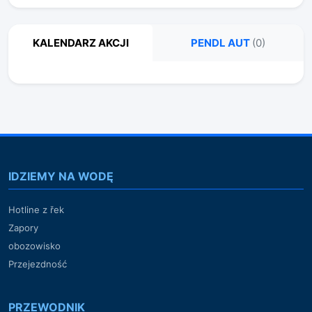
KALENDARZ AKCJI
PENDL AUT
(0)
IDZIEMY NA WODĘ
Hotline z řek
Zapory
obozowisko
Przejezdność
PRZEWODNIK