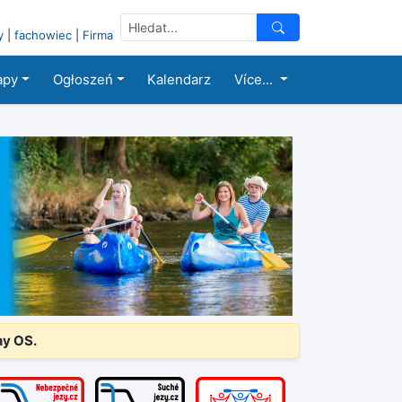
y
|
fachowiec
|
Firma
apy
Ogłoszeń
Kalendarz
Více...
ny OS.