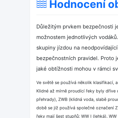
Hodnocení ob
Důležitým prvkem bezpečnosti je
možnostem jednotlivých vodáků. 
skupiny jízdou na neodpovídajíc
bezpečnostních pravidel. Proto je
jaké obtížnosti mohou v rámci sv
Ve světě se používá několik klasifikací, a
Klidné až mírně proudící řeky byly dřív
přehrady), ZWB (klidná voda, slabě prou
době se již používá společné označení Z
řeky mají šest stupňů: WW I (lehká), WW I