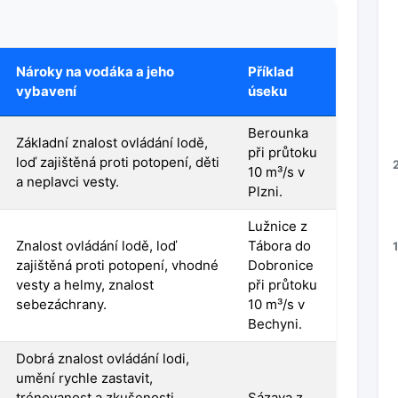
Nároky na vodáka a jeho
Příklad
vybavení
úseku
Berounka
Základní znalost ovládání lodě,
při průtoku
loď zajištěná proti potopení, děti
10 m³/s v
a neplavci vesty.
Plzni.
Lužnice z
Znalost ovládání lodě, loď
Tábora do
zajištěná proti potopení, vhodné
Dobronice
vesty a helmy, znalost
při průtoku
sebezáchrany.
10 m³/s v
Bechyni.
Dobrá znalost ovládání lodi,
umění rychle zastavit,
trénovanost a zkušenosti
Sázava z