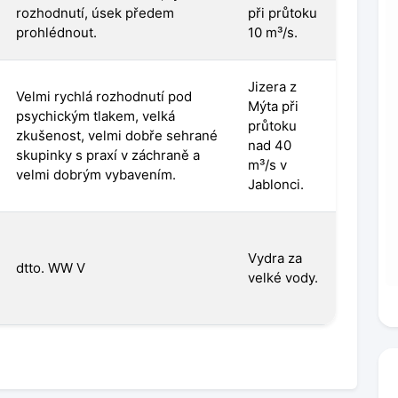
rozhodnutí, úsek předem
při průtoku
prohlédnout.
10 m³/s.
Jizera z
Velmi rychlá rozhodnutí pod
Mýta při
psychickým tlakem, velká
průtoku
zkušenost, velmi dobře sehrané
nad 40
skupinky s praxí v záchraně a
m³/s v
velmi dobrým vybavením.
Jablonci.
Vydra za
dtto. WW V
velké vody.