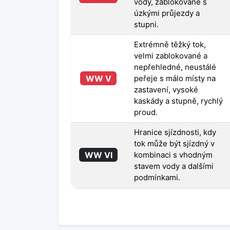
vody, zablokované s
úzkými průjezdy a
stupni.
Extrémně těžký tok,
velmi zablokované a
nepřehledné, neustálé
WW V
peřeje s málo místy na
zastavení, vysoké
kaskády a stupně, rychlý
proud.
Hranice sjízdnosti, kdy
tok může být sjízdný v
WW VI
kombinaci s vhodným
stavem vody a dalšími
podmínkami.