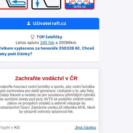
Uživatel
raft.cz
TOP žebříčky
Letos spluto
345 řek
a 20096km.
Celkem vyplaceno za honoráře 350326 Kč. Chceš
taky psát články?