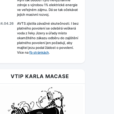
Nyní tak budou i tyto nevýznamné
zdroje s výrobou 1% elektrické energie
ve veřejném zájmu. Dá se tak očekávat
jejich masivní rozvoj.
24.04.26
AVTS zjistila závažné skutečnosti. I bez
platného povolení se odebírá veškerá
voda z řeky Jizery a úřady místo
okamžitého zákazu odběru do zajištění
platného povolení jen požadují, aby
majitel jezu podal žádost o povolení.
Více na
fb stránkách
.
VTIP KARLA MACASE