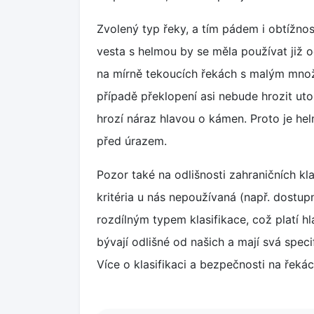
Zvolený typ řeky, a tím pádem i obtížno
vesta s helmou by se měla používat již 
na mírně tekoucích řekách s malým množ
případě překlopení asi nebude hrozit uto
hrozí náraz hlavou o kámen. Proto je he
před úrazem.
Pozor také na odlišnosti zahraničních klas
kritéria u nás nepoužívaná (např. dostupn
rozdílným typem klasifikace, což platí h
bývají odlišné od našich a mají svá speci
Více o klasifikaci a bezpečnosti na řeká