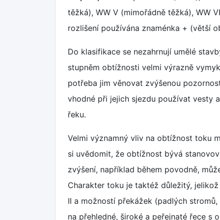
těžká), WW V (mimořádně těžká), WW VI (
rozlišení používána znaménka + (větší ob
Do klasifikace se nezahrnují umělé stav
stupněm obtížnosti velmi výrazně vymyka
potřeba jim věnovat zvýšenou pozornost.
vhodné při jejich sjezdu používat vesty a
řeku.
Velmi významný vliv na obtížnost toku má
si uvědomit, že obtížnost bývá stanovo
zvýšení, například během povodně, může 
Charakter toku je taktéž důležitý, jeli
II a možností překážek (padlých stromů, 
na přehledné, široké a peřejnaté řece s o