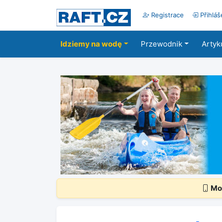
Registrace
Přihláš
Idziemy na wodę
Przewodnik
Artyk
Mob