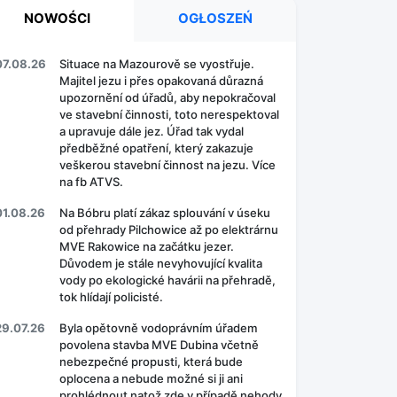
NOWOŚCI
OGŁOSZEŃ
07.08.26
Situace na Mazourově se vyostřuje.
Majitel jezu i přes opakovaná důrazná
upozornění od úřadů, aby nepokračoval
ve stavební činnosti, toto nerespektoval
a upravuje dále jez. Úřad tak vydal
předběžné opatření, který zakazuje
veškerou stavební činnost na jezu. Více
na fb ATVS.
01.08.26
Na Bóbru platí zákaz splouvání v úseku
od přehrady Pilchowice až po elektrárnu
MVE Rakowice na začátku jezer.
Důvodem je stále nevyhovující kvalita
vody po ekologické havárii na přehradě,
tok hlídají policisté.
29.07.26
Byla opětovně vodoprávním úřadem
povolena stavba MVE Dubina včetně
nebezpečné propusti, která bude
oplocena a nebude možné si ji ani
prohlédnout natož zde v případě nehody