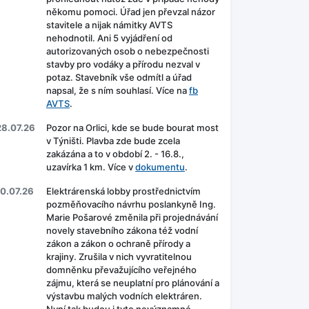
někomu pomoci. Úřad jen převzal názor
stavitele a nijak námitky AVTS
nehodnotil. Ani 5 vyjádření od
autorizovaných osob o nebezpečnosti
stavby pro vodáky a přírodu nezval v
potaz. Stavebník vše odmítl a úřad
napsal, že s ním souhlasí. Více na
fb
AVTS
.
28.07.26
Pozor na Orlici, kde se bude bourat most
v Týništi. Plavba zde bude zcela
zakázána a to v období 2. - 16.8.,
uzavírka 1 km. Více v
dokumentu
.
10.07.26
Elektrárenská lobby prostřednictvím
pozměňovacího návrhu poslankyně Ing.
Marie Pošarové změnila při projednávání
novely stavebního zákona též vodní
zákon a zákon o ochraně přírody a
krajiny. Zrušila v nich vyvratitelnou
domněnku převažujícího veřejného
zájmu, která se neuplatní pro plánování a
výstavbu malých vodních elektráren.