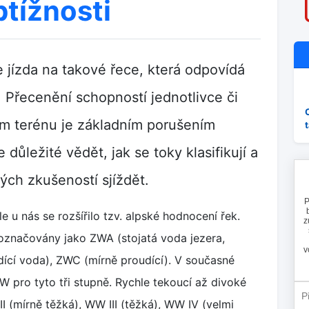
tížnosti
 jízda na takové řece, která odpovídá
Přecenění schopností jednotlivce či
ím terénu je základním porušením
 důležité vědět, jak se toky klasifikují a
ých zkušeností sjíždět.
le u nás se rozšířilo tzv. alpské hodnocení řek.
e označovány jako ZWA (stojatá voda jezera,
dící voda), ZWC (mírně proudící). V současné
W pro tyto tři stupně. Rychle tekoucí až divoké
I (mírně těžká), WW III (těžká), WW IV (velmi