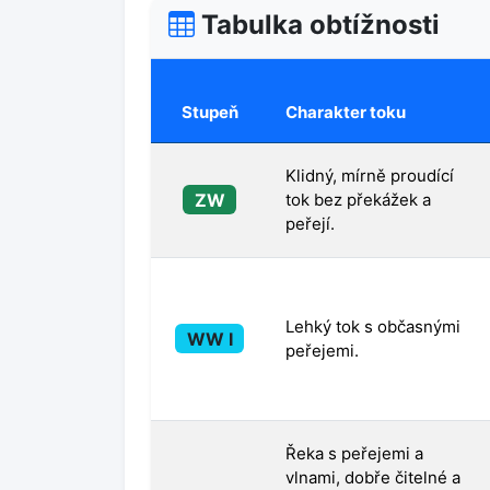
Tabulka obtížnosti
Stupeň
Charakter toku
Klidný, mírně proudící
ZW
tok bez překážek a
peřejí.
Lehký tok s občasnými
WW I
peřejemi.
Řeka s peřejemi a
vlnami, dobře čitelné a