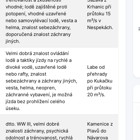
vhodné; lodě zajištěné proti
Krhanic při
potopení, vhodné uzavřené
průtoku 15
nebo samovylévací lodě, vesta a
m³/s v
helma, znalost sebezáchrany,
Nespekách.
doporučená znalost záchrany
jiných.
Velmi dobrá znalost ovládání
lodě a taktiky jízdy na rychlé a
divoké vodě, uzavřené lodě
Labe od
nebo rafty, znalost
přehrady
sebezáchrany a záchrany jiných,
po Kukačku
vesta, helma, neopren,
při průtoku
záchranné vybavení, je možná
20 m³/s.
jízda bez prohlížení celého
úseku.
dtto. WW III, velmi dobré
Kamenice z
znalosti záchrany, psychická
Plavů do
odolnost a trénovanost, rychlá
Návarova