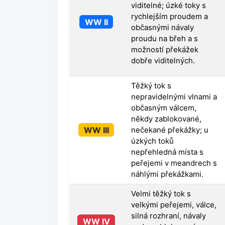
viditelné; úzké toky s
rychlejším proudem a
WW II
občasnými návaly
proudu na břeh a s
možností překážek
dobře viditelných.
Těžký tok s
nepravidelnými vlnami a
občasným válcem,
někdy zablokované,
WW III
nečekané překážky; u
úzkých toků
nepřehledná místa s
peřejemi v meandrech s
náhlými překážkami.
Velmi těžký tok s
velkými peřejemi, válce,
silná rozhraní, návaly
WW IV