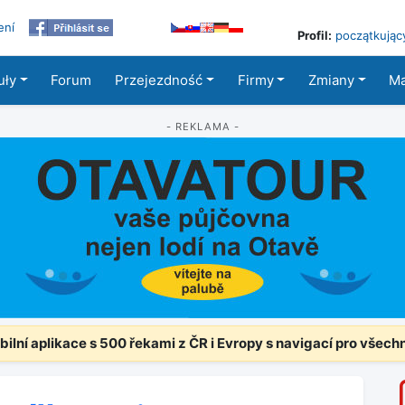
ení
Profil:
początkując
uły
Forum
Przejezdność
Firmy
Zmiany
M
- REKLAMA -
ilní aplikace s 500 řekami z ČR i Evropy s navigací pro všech