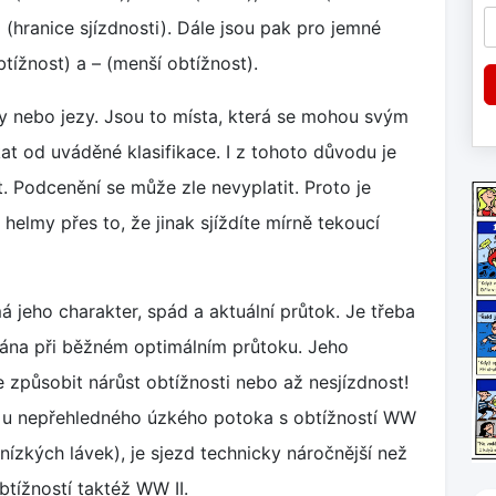
hranice sjízdnosti). Dále jsou pak pro jemné
tížnost) a – (menší obtížnost).
by nebo jezy. Jsou to místa, která se mohou svým
t od uváděné klasifikace. I z tohoto důvodu je
 Podcenění se může zle nevyplatit. Proto je
 helmy přes to, že jinak sjíždíte mírně tekoucí
 jeho charakter, spád a aktuální průtok. Je třeba
vána při běžném optimálním průtoku. Jeho
způsobit nárůst obtížnosti nebo až nesjízdnost!
kož u nepřehledného úzkého potoka s obtížností WW
nízkých lávek), je sjezd technicky náročnější než
btížností taktéž WW II.