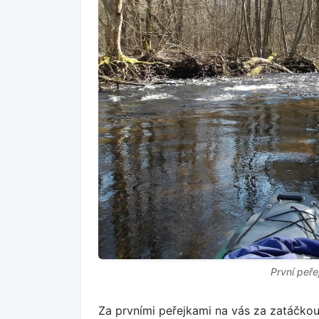
První peř
Za prvními peřejkami na vás za zatáčkou