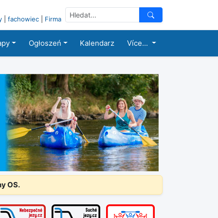
y
|
fachowiec
|
Firma
apy
Ogłoszeń
Kalendarz
Více...
ny OS.