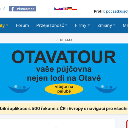
ení
Profil:
początkując
uły
Forum
Przejezdność
Firmy
Zmiany
M
- REKLAMA -
ilní aplikace s 500 řekami z ČR i Evropy s navigací pro všech