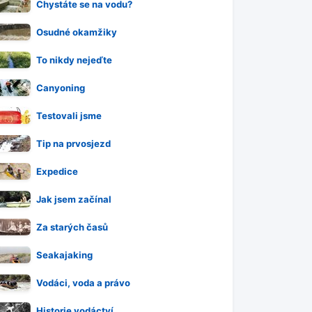
Chystáte se na vodu?
Osudné okamžiky
To nikdy nejeďte
Canyoning
Testovali jsme
Tip na prvosjezd
Expedice
Jak jsem začínal
Za starých časů
Seakajaking
Vodáci, voda a právo
Historie vodáctví