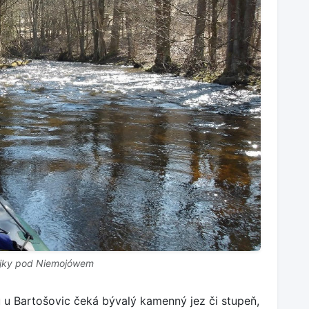
ejky pod Niemojówem
 u Bartošovic čeká bývalý kamenný jez či stupeň,