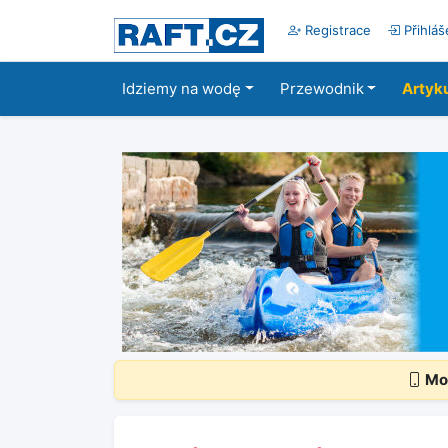
Registrace
Přihláš
Idziemy na wodę
Przewodnik
Artyk
Mob