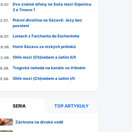
Dva známé sifony na Soče mezi Srpenica
20.07.
2 a Trnovo 1
Právní divočina na Sázavě: Jezy bez
3.07.
povolení
Loisach z Farchantu do Eschenlohe
08.07.
Horní Sázava za nízkých průtoků
29.06.
Ohře mezi (Ch)nebem a ústím II/II
22.06.
Tragická nehoda na kanále ve Vrbném
18.06.
Ohře mezi (Ch)nebem a ústím I/II
15.06.
SERIA
TOP ARTYKUŁY
Záchrana na divoké vodě