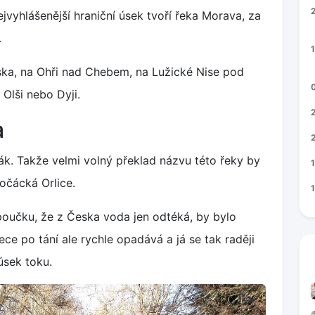
ejvyhlášenější hraniční úsek tvoří řeka Morava, za
.
1
enska, na Ohři nad Chebem, na Lužické Nise pod
 Olši nebo Dyji.
a
čák. Takže velmi volný překlad názvu této řeky by
očácká Orlice.
 poučku, že z Česka voda jen odtéká, by bylo
ece po tání ale rychle opadává a já se tak raději
 úsek toku.