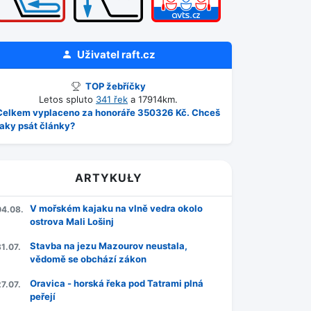
Uživatel
raft.cz
TOP žebříčky
Letos spluto
341 řek
a 17914km.
Celkem vyplaceno za honoráře 350326 Kč. Chceš
taky psát články?
ARTYKUŁY
V mořském kajaku na vlně vedra okolo
04.08.
ostrova Mali Lošinj
Stavba na jezu Mazourov neustala,
1.07.
vědomě se obchází zákon
Oravica - horská řeka pod Tatrami plná
7.07.
peřejí