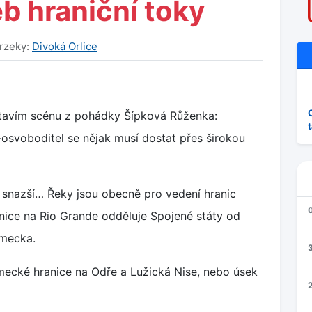
eb hraniční toky
rzeky:
Divoká Orlice
dstavím scénu z pohádky Šípková Růženka:
-osvoboditel se nějak musí dostat přes širokou
 snazší… Řeky jsou obecně pro vedení hranic
nice na Rio Grande odděluje Spojené státy od
ěmecka.
3
ecké hranice na Odře a Lužická Nise, nebo úsek
2