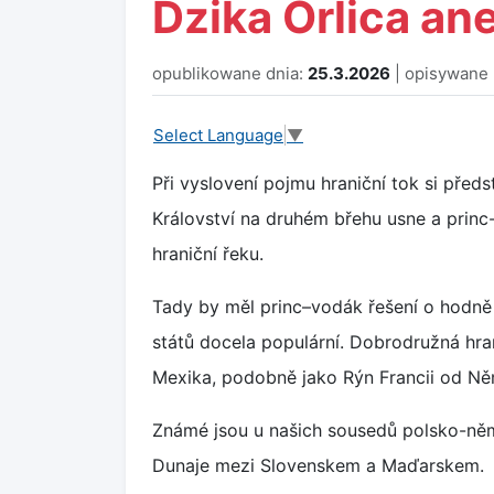
Dzika Orlica an
opublikowane dnia:
25.3.2026
| opisywane 
Select Language
▼
Při vyslovení pojmu hraniční tok si pře
Království na druhém břehu usne a princ
hraniční řeku.
Tady by měl princ–vodák řešení o hodně
států docela populární. Dobrodružná hra
Mexika, podobně jako Rýn Francii od N
Známé jsou u našich sousedů polsko-něm
Dunaje mezi Slovenskem a Maďarskem.