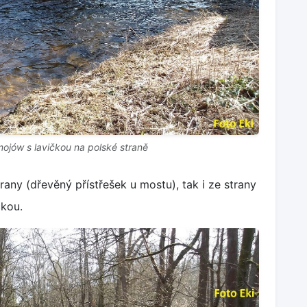
ojów s lavičkou na polské straně
any (dřevěný přístřešek u mostu), tak i ze strany
čkou.