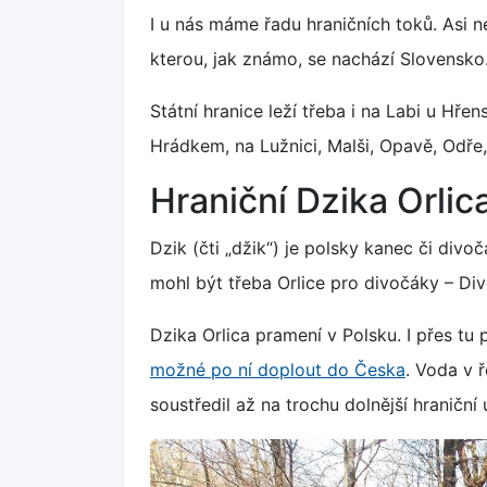
I u nás máme řadu hraničních toků. Asi n
kterou, jak známo, se nachází Slovensko
Státní hranice leží třeba i na Labi u Hř
Hrádkem, na Lužnici, Malši, Opavě, Odře,
Hraniční Dzika Orlic
Dzik (čti „džik“) je polsky kanec či divo
mohl být třeba Orlice pro divočáky – Div
Dzika Orlica pramení v Polsku. I přes tu
možné po ní doplout do Česka
. Voda v ř
soustředil až na trochu dolnější hraniční