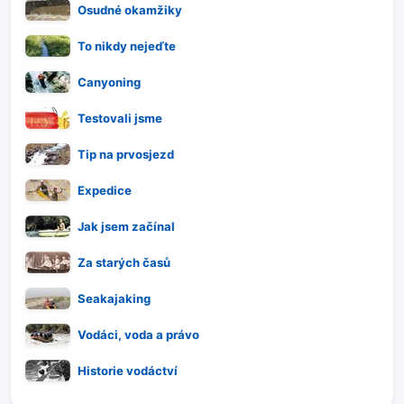
Osudné okamžiky
To nikdy nejeďte
Canyoning
Testovali jsme
Tip na prvosjezd
Expedice
Jak jsem začínal
Za starých časů
Seakajaking
Vodáci, voda a právo
Historie vodáctví