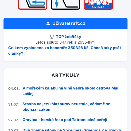
Uživatel
raft.cz
TOP žebříčky
Letos spluto
347 řek
a 20354km.
Celkem vyplaceno za honoráře 350326 Kč. Chceš taky psát
články?
ARTYKUŁY
V mořském kajaku na vlně vedra okolo ostrova Mali
04.08.
Lošinj
Stavba na jezu Mazourov neustala, vědomě se
31.07.
obchází zákon
Oravica - horská řeka pod Tatrami plná peřejí
27.07.
Dva známé sifony na Soče mezi Srpenica 2 a Trnovo
20.07.