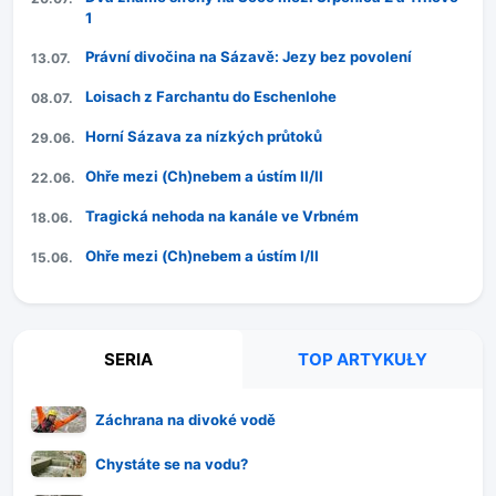
1
Právní divočina na Sázavě: Jezy bez povolení
13.07.
Loisach z Farchantu do Eschenlohe
08.07.
Horní Sázava za nízkých průtoků
29.06.
Ohře mezi (Ch)nebem a ústím II/II
22.06.
Tragická nehoda na kanále ve Vrbném
18.06.
Ohře mezi (Ch)nebem a ústím I/II
15.06.
SERIA
TOP ARTYKUŁY
Záchrana na divoké vodě
Chystáte se na vodu?