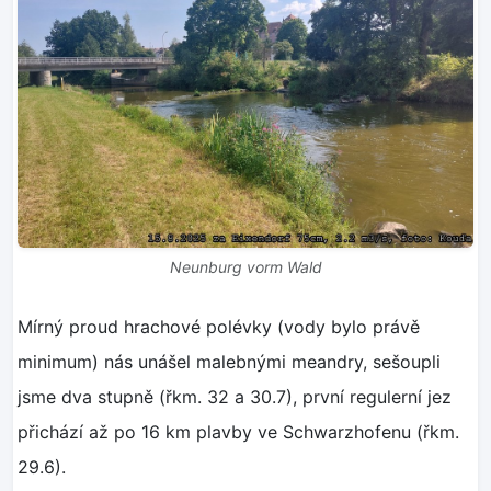
Neunburg vorm Wald
Mírný proud hrachové polévky (vody bylo právě
minimum) nás unášel malebnými meandry, sešoupli
jsme dva stupně (řkm. 32 a 30.7), první regulerní jez
přichází až po 16 km plavby ve Schwarzhofenu (řkm.
29.6).