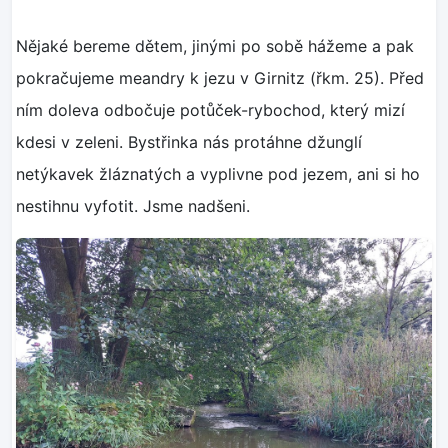
Nějaké bereme dětem, jinými po sobě hážeme a pak
pokračujeme meandry k jezu v Girnitz (řkm. 25). Před
ním doleva odbočuje potůček-rybochod, který mizí
kdesi v zeleni. Bystřinka nás protáhne džunglí
netýkavek žláznatých a vyplivne pod jezem, ani si ho
nestihnu vyfotit. Jsme nadšeni.