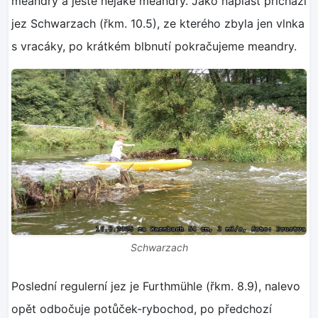
meandry a ještě nějaké meandry. Jako náplast přichází
jez Schwarzach (řkm. 10.5), ze kterého zbyla jen vlnka
s vracáky, po krátkém blbnutí pokračujeme meandry.
Schwarzach
Poslední regulerní jez je Furthmühle (řkm. 8.9), nalevo
opět odbočuje potůček-rybochod, po předchozí