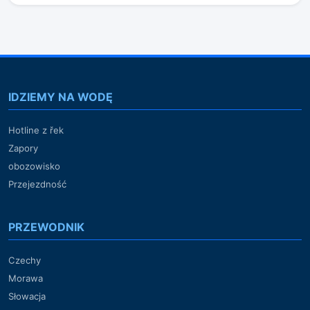
IDZIEMY NA WODĘ
Hotline z řek
Zapory
obozowisko
Przejezdność
PRZEWODNIK
Czechy
Morawa
Słowacja