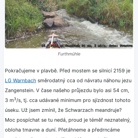
Furthmühle
Pokračujeme v plavbě. Před mostem se silnicí 2159 je
LG Warnbach
směrodatný cca od návratu náhonu jezu
Zangenstein. V čase našeho průjezdu bylo asi 54 cm,
3
3 m
/s, tj. cca udávané minimum pro sjízdnost tohoto
úseku. Už jsem zmínil, že Schwarzach meandruje?
Moc pospíchat se tu nedá, proud je téměř neznatelný,
obloha tmavne a duní. Přetáhneme a předrncáme