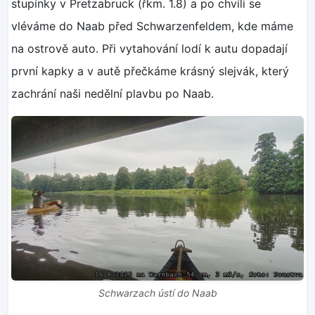
stupínky v Pretzabruck (řkm. 1.8) a po chvíli se
vléváme do Naab před Schwarzenfeldem, kde máme
na ostrově auto. Při vytahování lodí k autu dopadají
první kapky a v autě přečkáme krásný slejvák, který
zachrání naši nedělní plavbu po Naab.
Schwarzach ústí do Naab