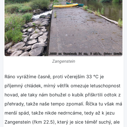
Zangenstein
Ráno vyrážíme časně, proti včerejším 33 °C je
příjemný chládek, mírný větřík omezuje letuschopnost
hovad, ale taky nám bohužel o kubík přiškrtili odtok z
přehrady, takže naše tempo zpomalí. Říčka tu však má
menší spád, takže nikde nedrncáme, tedy až k jezu
Zangenstein (řkm 22.5), který je sice téměř suchý, ale