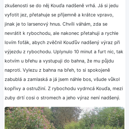
zkušenosti se do něj Kouďa nadšeně vrhá. Já si jedu
vyfotit jez, přetahuje se příjemně a krátce vpravo,
jinak je to larsenový hnus. Chvíli váhám, zda se
nevrátit k rybochodu, ale nakonec přetahuji a rychle
lovím foťák, abych zvěčnil Kouďův nadšený výraz při
výjezdu z rybochodu. Uplynulo 10 minut a furt nic, tak
kotvím u břehu a vystupuji do bahna, že mu půjdu
naproti. Vylezu z bahna na břeh, to si spokojeně
zabublá a zamlaská a já jsem náhle bos, všude vůkol
kopřivy a ostružiní. Z rybochodu vydrncá Kouďa, mezi
zuby drtí cosi o stromech a jeho výraz není nadšený.