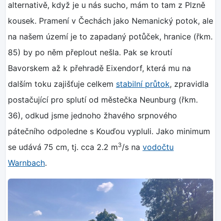
alternativě, když je u nás sucho, mám to tam z Plzně
kousek. Pramení v Čechách jako Nemanický potok, ale
na našem území je to zapadaný potůček, hranice (řkm.
85) by po něm přeplout nešla. Pak se kroutí
Bavorskem až k přehradě Eixendorf, která mu na
dalším toku zajišťuje celkem
stabilní průtok
, zpravidla
postačující pro splutí od městečka Neunburg (řkm.
36), odkud jsme jednoho žhavého srpnového
pátečního odpoledne s Kouďou vypluli. Jako minimum
3
se udává 75 cm, tj. cca 2.2 m
/s na
vodočtu
Warnbach
.