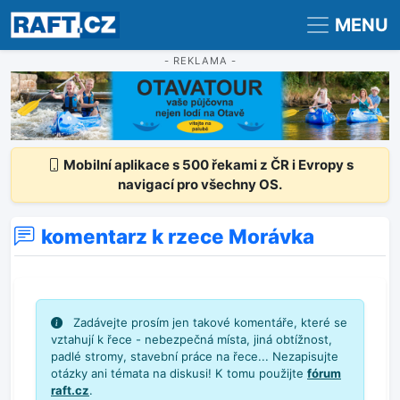
Registrace
Přihlášení
MENU
- REKLAMA -
Mobilní aplikace s 500 řekami z ČR i Evropy s
navigací pro všechny OS.
komentarz k rzece Morávka
Zadávejte prosím jen takové komentáře, které se
vztahují k řece - nebezpečná místa, jiná obtížnost,
padlé stromy, stavební práce na řece... Nezapisujte
otázky ani témata na diskusi! K tomu použijte
fórum
raft.cz
.