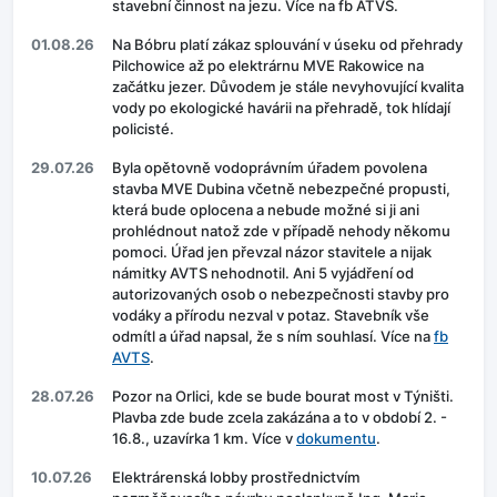
stavební činnost na jezu. Více na fb ATVS.
01.08.26
Na Bóbru platí zákaz splouvání v úseku od přehrady
Pilchowice až po elektrárnu MVE Rakowice na
začátku jezer. Důvodem je stále nevyhovující kvalita
vody po ekologické havárii na přehradě, tok hlídají
policisté.
29.07.26
Byla opětovně vodoprávním úřadem povolena
stavba MVE Dubina včetně nebezpečné propusti,
která bude oplocena a nebude možné si ji ani
prohlédnout natož zde v případě nehody někomu
pomoci. Úřad jen převzal názor stavitele a nijak
námitky AVTS nehodnotil. Ani 5 vyjádření od
autorizovaných osob o nebezpečnosti stavby pro
vodáky a přírodu nezval v potaz. Stavebník vše
odmítl a úřad napsal, že s ním souhlasí. Více na
fb
AVTS
.
28.07.26
Pozor na Orlici, kde se bude bourat most v Týništi.
Plavba zde bude zcela zakázána a to v období 2. -
16.8., uzavírka 1 km. Více v
dokumentu
.
10.07.26
Elektrárenská lobby prostřednictvím