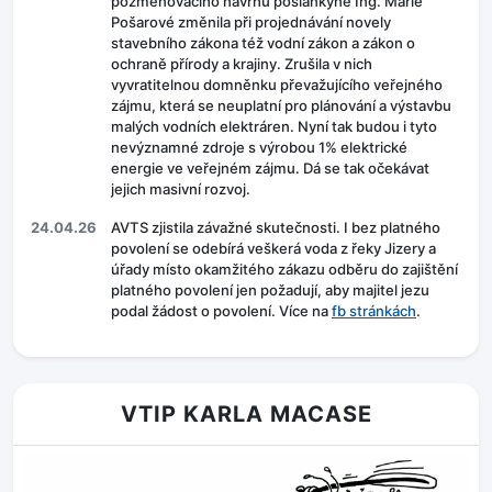
pozměňovacího návrhu poslankyně Ing. Marie
Pošarové změnila při projednávání novely
stavebního zákona též vodní zákon a zákon o
ochraně přírody a krajiny. Zrušila v nich
vyvratitelnou domněnku převažujícího veřejného
zájmu, která se neuplatní pro plánování a výstavbu
malých vodních elektráren. Nyní tak budou i tyto
nevýznamné zdroje s výrobou 1% elektrické
energie ve veřejném zájmu. Dá se tak očekávat
jejich masivní rozvoj.
24.04.26
AVTS zjistila závažné skutečnosti. I bez platného
povolení se odebírá veškerá voda z řeky Jizery a
úřady místo okamžitého zákazu odběru do zajištění
platného povolení jen požadují, aby majitel jezu
podal žádost o povolení. Více na
fb stránkách
.
VTIP KARLA MACASE