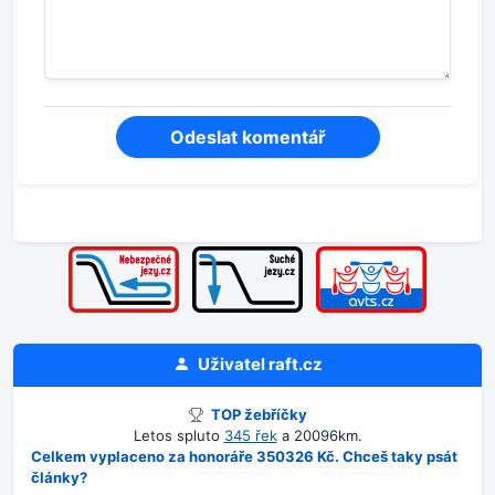
Uživatel
raft.cz
TOP žebříčky
Letos spluto
345 řek
a 20096km.
Celkem vyplaceno za honoráře 350326 Kč. Chceš taky psát
články?