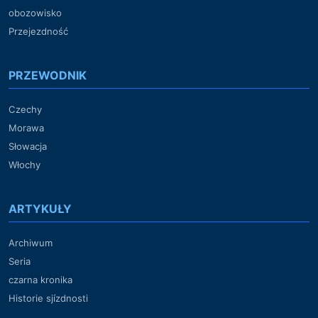
obozowisko
Przejezdność
PRZEWODNIK
Czechy
Morawa
Słowacja
Włochy
ARTYKUŁY
Archiwum
Seria
czarna kronika
Historie sjízdnosti