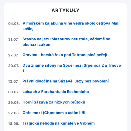
ARTYKUŁY
V mořském kajaku na vlně vedra okolo ostrova Mali
04.08.
Lošinj
Stavba na jezu Mazourov neustala, vědomě se
31.07.
obchází zákon
Oravica - horská řeka pod Tatrami plná peřejí
27.07.
Dva známé sifony na Soče mezi Srpenica 2 a Trnovo
20.07.
1
Právní divočina na Sázavě: Jezy bez povolení
13.07.
Loisach z Farchantu do Eschenlohe
08.07.
Horní Sázava za nízkých průtoků
29.06.
Ohře mezi (Ch)nebem a ústím II/II
22.06.
Tragická nehoda na kanále ve Vrbném
18.06.