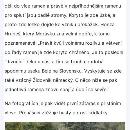
dělí do více ramen a právě v nejpříhodnějším ramenu
pro splutí jsou padlé stromy. Koryto je zde úzké, a
proto zde lehko dojde ke vzniku překážek. Honza
Hrubeš, který Morávku zná velmi dobře, k tomu
poznamenává: „Právě kvůli volnému rozlivu a větvení
do řady ramen je zde koryto chráněno. Je to poslední
"divočící" řeka u nás, a tím se trochu podobá
spodnímu úseku Belé na Slovensku. Vyskytuje se zde
také vzácný Židovník německý. O něco níže se pak
jednotlivá ramena znovu spojí a údolí se sevře.“
Na fotografiích je pak vidět první zátaras s přistáním
vlevo. Přenášení ztěžuje hustý porost křídlatky.