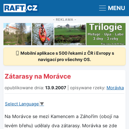
Registrace
Přihlášení
MENU
- REKLAMA -
Mobilní aplikace s 500 řekami z ČR i Evropy s
navigací pro všechny OS.
Zátarasy na Morávce
opublikowane dnia:
13.9.2007
| opisywane rzeky:
Morávka
Select Language
▼
Na Morávce se mezi Kamencem a Záhořím (obojí na
levém břehu) udělaly dva zátarasy. Morávka se zde