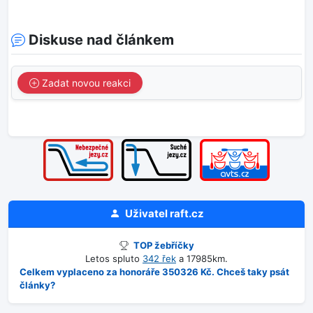
Diskuse nad článkem
Zadat novou reakci
Uživatel
raft.cz
TOP žebříčky
Letos spluto
342 řek
a 17985km.
Celkem vyplaceno za honoráře 350326 Kč. Chceš taky psát
články?