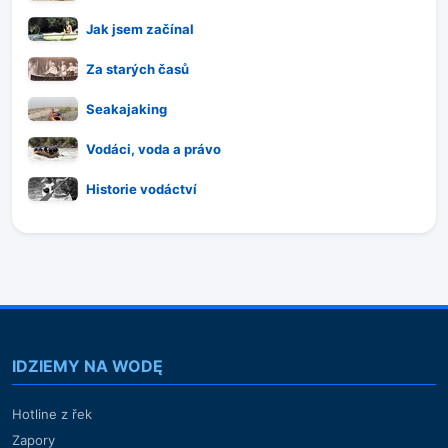
Jak jsem začínal
Za starých časů
Seakajaking
Vodáci, voda a právo
Historie vodáctví
IDZIEMY NA WODĘ
Hotline z řek
Zapory