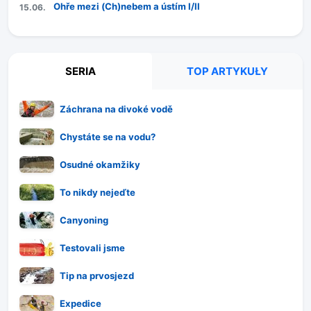
Ohře mezi (Ch)nebem a ústím I/II
15.06.
SERIA
TOP ARTYKUŁY
Záchrana na divoké vodě
Chystáte se na vodu?
Osudné okamžiky
To nikdy nejeďte
Canyoning
Testovali jsme
Tip na prvosjezd
Expedice